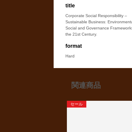
title
Corporate Social Responsibility –
Sustainable Business: Environmenta
Social and Governance Frameworks
the 21st Century.
format
Hard
関連商品
セール