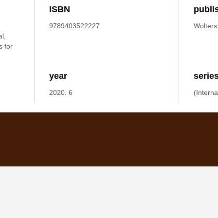
ISBN
publi
9789403522227
Wolters
l,
 for
year
serie
2020. 6
(Interna