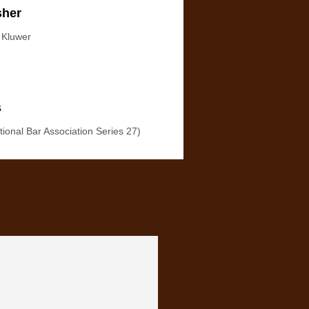
sher
 Kluwer
s
tional Bar Association Series 27)