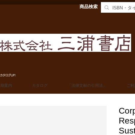
商品検索
MIURA SHOTEN BOOKSELLERS, Ltd. 法学洋書輸入販売
カタログUP!
定期案内
カタログ
「法律文献の引用法」
ご利
Corp
Resp
Sust