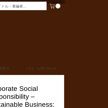
​営業時間
月〜金曜 9:00 - 17:00
定休日 土日・祝日
TEL 03-6910-0882
FAX 03-6910-0883
info@miurashoten.co.jp
用案内
ご注文・お問い合わせ
orate Social
onsibility –
ainable Business: