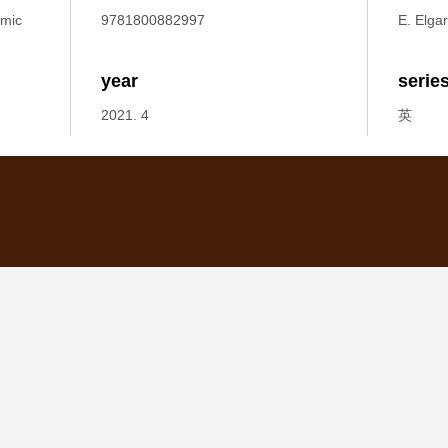
omic
9781800882997
E. Elgar
year
serie
2021. 4
英