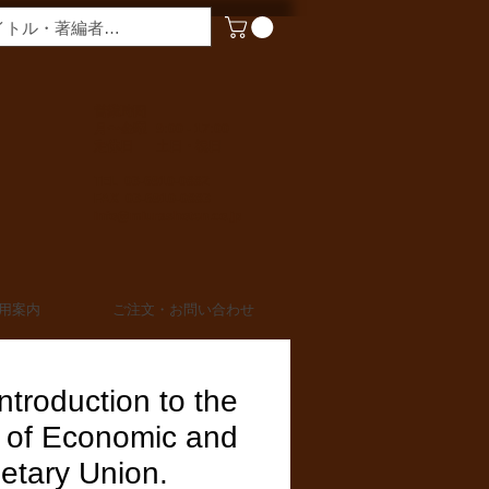
​営業時間
月〜金曜 9:00 - 17:00
定休日 土日・祝日
TEL 03-6910-0882
FAX 03-6910-0883
info@miurashoten.co.jp
用案内
ご注文・お問い合わせ
ntroduction to the
 of Economic and
etary Union.