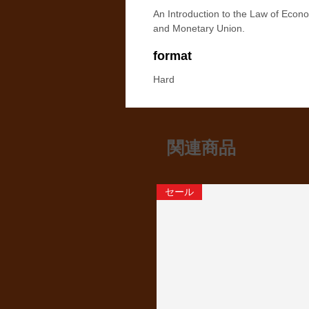
An Introduction to the Law of Econ
and Monetary Union.
format
Hard
関連商品
セール