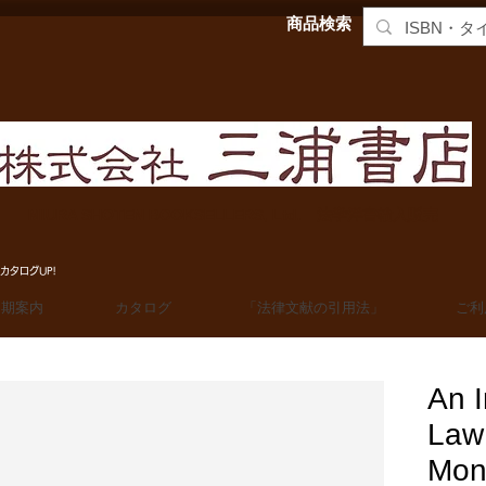
商品検索
MIURA SHOTEN BOOKSELLERS, Ltd. 法学洋書輸入販売
カタログUP!
定期案内
カタログ
「法律文献の引用法」
ご利
An I
Law
Mon