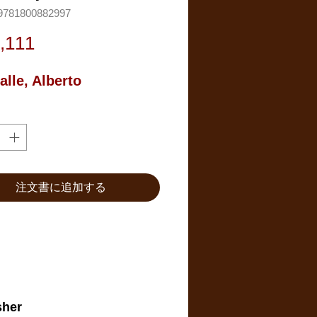
781800882997
価
,111
格
alle, Alberto
注文書に追加する
sher