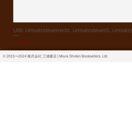
USt: Umsatzsteuerrecht. UmsatzsteuerG, Umsatzs
価格
￥4,368
© 2015〜2024 株式会社 三浦書店 | Miura Shoten Booksellers, Ltd.