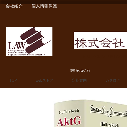
会社紹介
個人情報保護
MIURA SHOTEN BOO
夏季カタログUP!
TOP
webストア
定期案内
カタログ