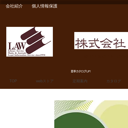
会社紹介
個人情報保護
MIURA SHOTEN BOO
夏季カタログUP!
TOP
webストア
定期案内
カタログ