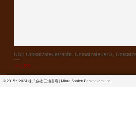
USt: Umsatzsteuerrecht. UmsatzsteuerG, Umsatzs
価格
￥4,368
© 2015〜2024 株式会社 三浦書店 | Miura Shoten Booksellers, Ltd.