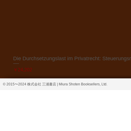
Die Durchsetzungslast im Privatrecht: Steuerung
価格
￥24,202
© 2015〜2024 株式会社 三浦書店 | Miura Shoten Booksellers, Ltd.