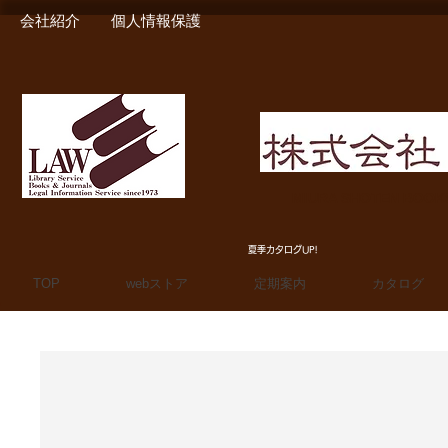
会社紹介
個人情報保護
MIURA SHOTEN BOO
夏季カタログUP!
TOP
webストア
定期案内
カタログ