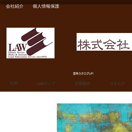
会社紹介
個人情報保護
MIURA SHOTEN BOO
夏季カタログUP!
TOP
webストア
定期案内
カタログ