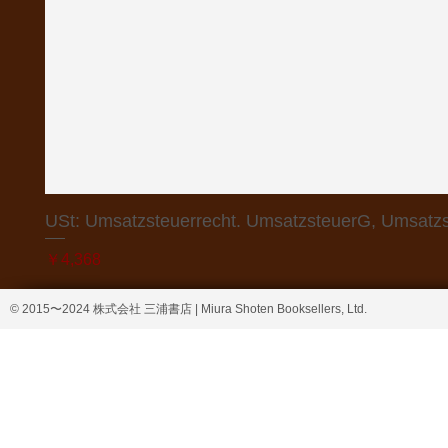
USt: Umsatzsteuerrecht. UmsatzsteuerG, Umsatzs
価格
￥4,368
© 2015〜2024 株式会社 三浦書店 | Miura Shoten Booksellers, Ltd.