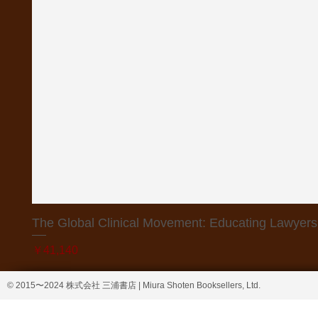
The Global Clinical Movement: Educating Lawyers f
価格
￥41,140
© 2015〜2024 株式会社 三浦書店 | Miura Shoten Booksellers, Ltd.