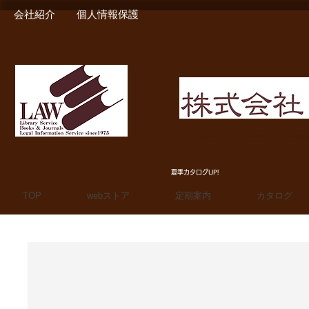
会社紹介
個人情報保護
MIURA SHOTEN BOO
夏季カタログUP!
TOP
webストア
定期案内
カタログ