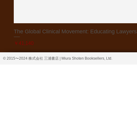
The Global Clinical Movement: Educating Lawyers f
価格
￥41,140
© 2015〜2024 株式会社 三浦書店 | Miura Shoten Booksellers, Ltd.