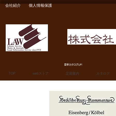
会社紹介
個人情報保護
MIURA SHOTEN BOO
夏季カタログUP!
TOP
webストア
定期案内
カタログ