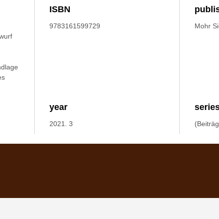
ISBN
publi
9783161599729
Mohr S
wurf
ndlage
es
year
serie
2021. 3
(Beiträ