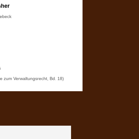
sher
iebeck
s
ge zum Verwaltungsrecht, Bd. 18)