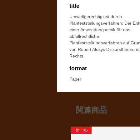
title
Umweltgerechtigkeit durch
Planfeststellungsverfahren: Der Ent
einer Anwendungsethik für das
abfallrechtliche
Planfeststellungsverfahren auf Gru
von Robert Alexys Diskurstheorie d
Rechts.
format
Paper
関連商品
セール