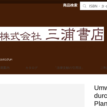
商品検索
MIURA SHOTEN BOOKSELLERS, Ltd. 法学洋書輸入販売
カタログUP!
定期案内
カタログ
「法律文献の引用法」
ご利
Umwe
dur
Plan