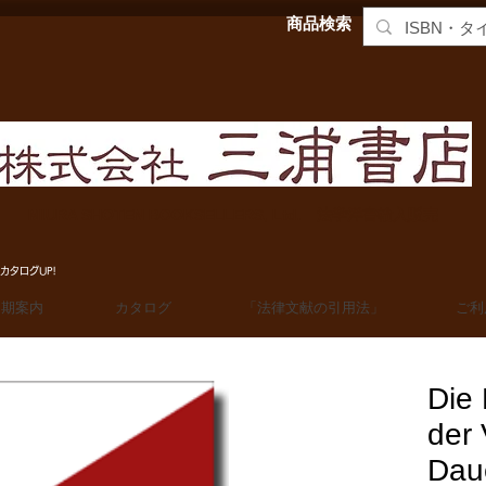
商品検索
MIURA SHOTEN BOOKSELLERS, Ltd. 法学洋書輸入販売
カタログUP!
定期案内
カタログ
「法律文献の引用法」
ご利
Die
der 
Dau