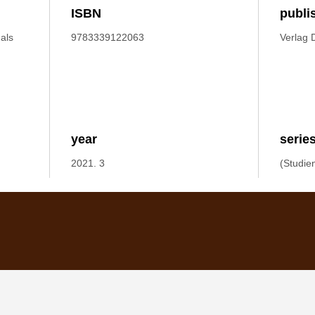
ISBN
publi
als
9783339122063
Verlag 
year
serie
2021. 3
(Studie