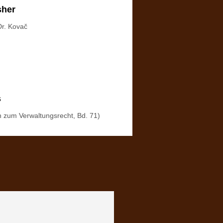
sher
Dr. Kovač
s
n zum Verwaltungsrecht, Bd. 71)