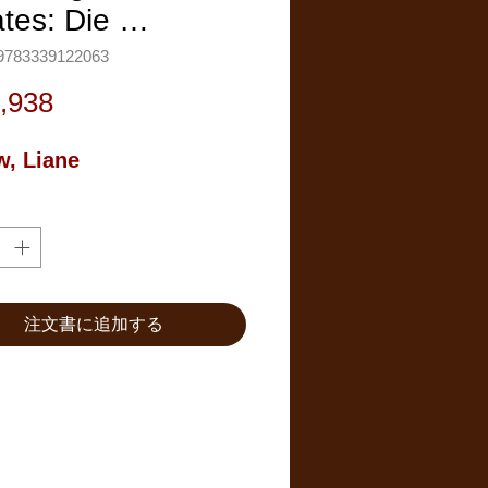
ates: Die …
783339122063
価
,938
格
, Liane
注文書に追加する