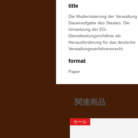
title
Die Modernisierung der Verwaltung 
Daueraufgabe des Staates: Die
Umsetzung der EG-
Dienstleistungsrichtlinie als
Herausforderung für das deutsche
Verwaltungsverfahrensrecht.
format
Paper
関連商品
セール