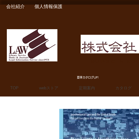
会社紹介
個人情報保護
MIURA SHOTEN BOO
夏季カタログUP!
TOP
webストア
定期案内
カタログ