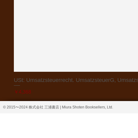
USt: Umsatzsteuerrecht. UmsatzsteuerG, Umsatzs
価格
￥4,368
© 2015〜2024 株式会社 三浦書店 | Miura Shoten Booksellers, Ltd.