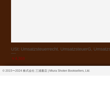
USt: Umsatzsteuerrecht. UmsatzsteuerG, Umsatzs
価格
￥4,368
© 2015〜2024 株式会社 三浦書店 | Miura Shoten Booksellers, Ltd.