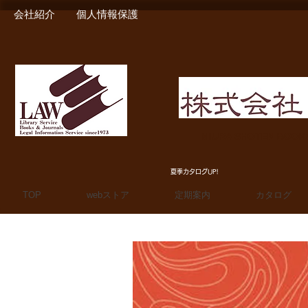
会社紹介
個人情報保護
MIURA SHOTEN BOO
夏季カタログUP!
TOP
webストア
定期案内
カタログ