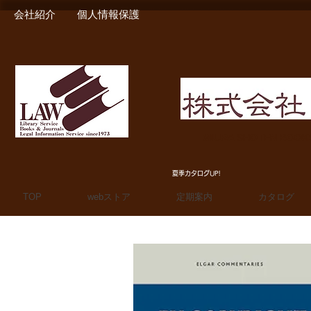
会社紹介
個人情報保護
MIURA SHOTEN BOO
夏季カタログUP!
TOP
webストア
定期案内
カタログ