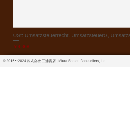
USt: Umsatzsteuerrecht. UmsatzsteuerG, Umsatzs
価格
￥4,368
© 2015〜2024 株式会社 三浦書店 | Miura Shoten Booksellers, Ltd.