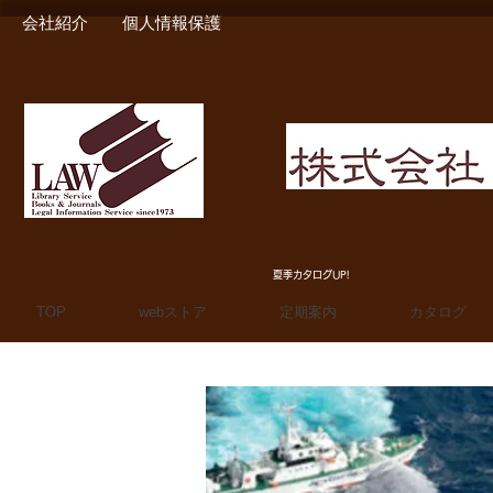
会社紹介
個人情報保護
MIURA SHOTEN BOO
夏季カタログUP!
TOP
webストア
定期案内
カタログ