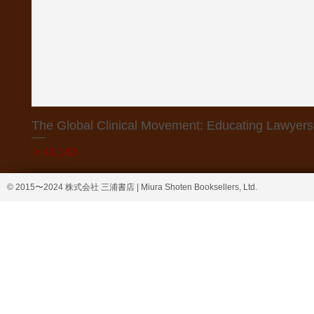
The Global Clinical Movement: Educating Lawyers f
価格
￥41,140
© 2015〜2024 株式会社 三浦書店 | Miura Shoten Booksellers, Ltd.