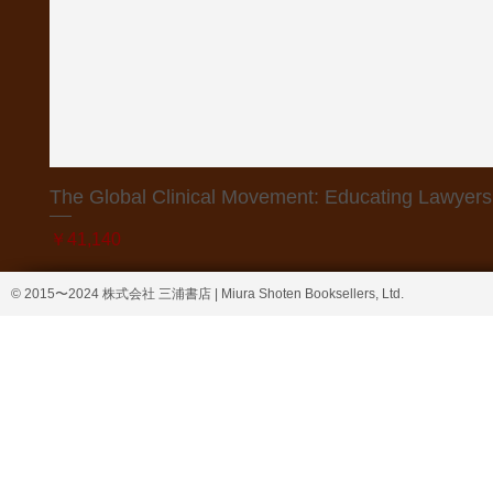
The Global Clinical Movement: Educating Lawyers f
価格
￥41,140
© 2015〜2024 株式会社 三浦書店 | Miura Shoten Booksellers, Ltd.