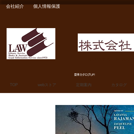
会社紹介
個人情報保護
MIURA SHOTEN BOO
夏季カタログUP!
TOP
webストア
定期案内
カタログ