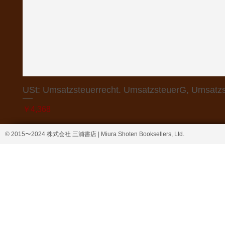
USt: Umsatzsteuerrecht. UmsatzsteuerG, Umsatzs
価格
￥4,368
© 2015〜2024 株式会社 三浦書店 | Miura Shoten Booksellers, Ltd.