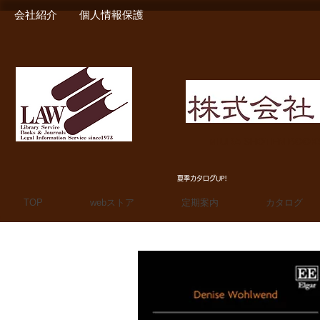
会社紹介
個人情報保護
MIURA SHOTEN BOO
夏季カタログUP!
TOP
webストア
定期案内
カタログ