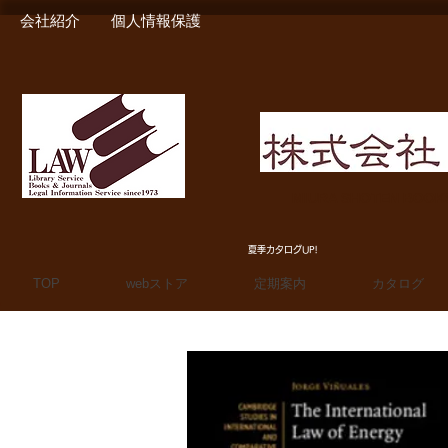
会社紹介
個人情報保護
MIURA SHOTEN BOO
夏季カタログUP!
TOP
webストア
定期案内
カタログ