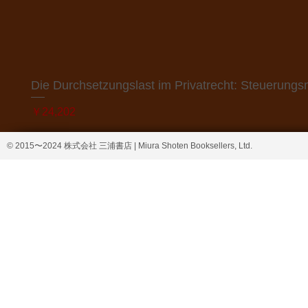
Die Durchsetzungslast im Privatrecht: Steuerung
価格
￥24,202
© 2015〜2024 株式会社 三浦書店 | Miura Shoten Booksellers, Ltd.