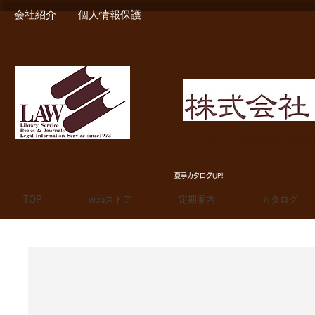
会社紹介
個人情報保護
MIURA SHOTEN BOO
夏季カタログUP!
TOP
webストア
定期案内
カタログ