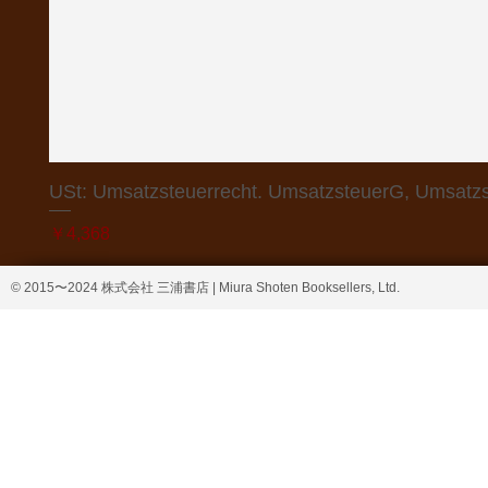
USt: Umsatzsteuerrecht. UmsatzsteuerG, Umsatzs
価格
￥4,368
© 2015〜2024 株式会社 三浦書店 | Miura Shoten Booksellers, Ltd.