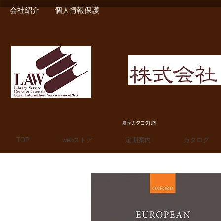
会社紹介
個人情報保護
MIURA SHOTEN BOO
夏季カタログUP!
TOP
webストア
定期案内
カタログ