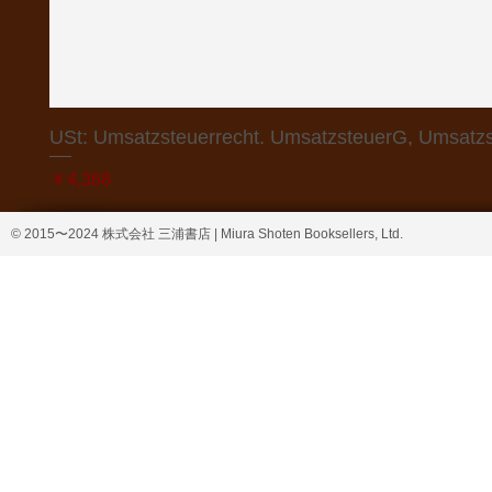
USt: Umsatzsteuerrecht. UmsatzsteuerG, Umsatzs
価格
￥4,368
© 2015〜2024 株式会社 三浦書店 | Miura Shoten Booksellers, Ltd.