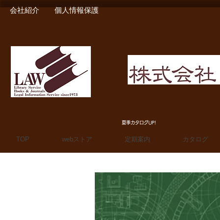
会社紹介
個人情報保護
MIURA SHOTEN BOO
夏季カタログUP!
TOP
webストア
定期案内
カタログ