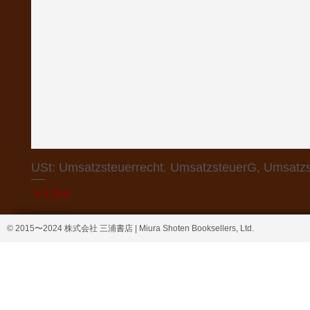
USt: Umsatzsteuerrecht. UmsatzsteuerG, Umsatzs
価格
￥4,368
© 2015〜2024 株式会社 三浦書店 | Miura Shoten Booksellers, Ltd.