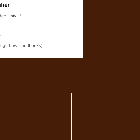
sher
ge Univ. P.
s
idge Law Handbooks)