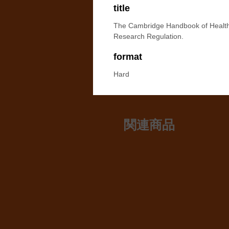
title
The Cambridge Handbook of Healt
Research Regulation.
format
Hard
関連商品