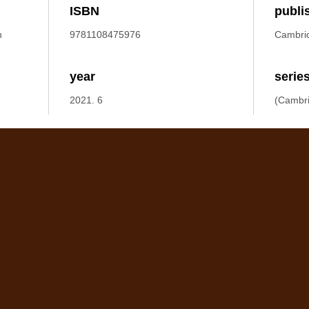
ISBN
publi
h
9781108475976
Cambrid
year
serie
2021. 6
(Cambr