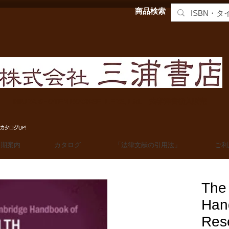
商品検索
MIURA SHOTEN BOOKSELLERS, Ltd. 法学洋書輸入販売
カタログUP!
定期案内
カタログ
「法律文献の引用法」
ご利
The
Han
Res