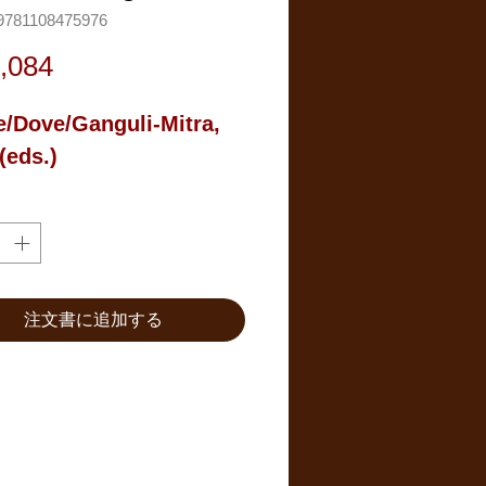
781108475976
価
,084
格
e/Dove/Ganguli-Mitra, 
 (eds.)
注文書に追加する