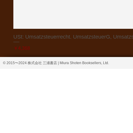
USt: Umsatzsteuerrecht. UmsatzsteuerG, Umsatzs
価格
￥4,368
© 2015〜2024 株式会社 三浦書店 | Miura Shoten Booksellers, Ltd.