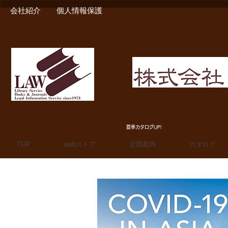
会社紹介
個人情報保護
MIURA SHOTEN BOO
夏季カタログUP!
TOP
webストア
定期案内
カタログ