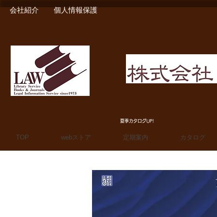
会社紹介
個人情報保護
MIURA SHOTEN BOO
夏季カタログUP!
TOP
webストア
定期案内
カタログ