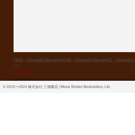
USt: Umsatzsteuerrecht. UmsatzsteuerG, Umsatzs
価格
￥4,368
© 2015〜2024 株式会社 三浦書店 | Miura Shoten Booksellers, Ltd.