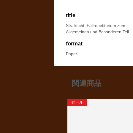
title
Strafrecht: Fallrepetitorium zum
Allgemeinen und Besonderen Teil.
format
Paper
関連商品
セール