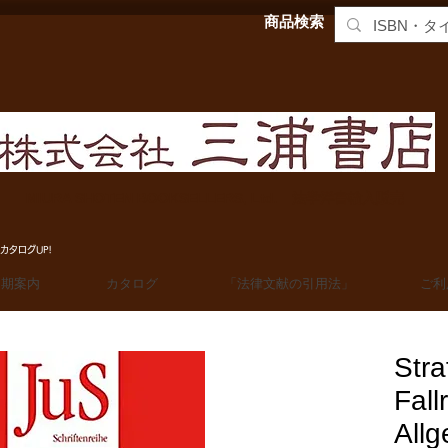
商品検索
MIURA SHOTEN BOOKSELLERS, Ltd. 法学洋書輸入販売
カタログUP!
定期案内
カタログ
「法律文献の引用法」
ご利
Stra
Fall
All