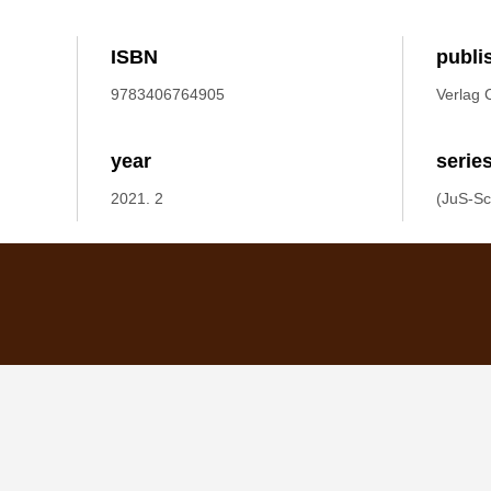
ISBN
publi
9783406764905
Verlag 
year
serie
2021. 2
(JuS-Sc