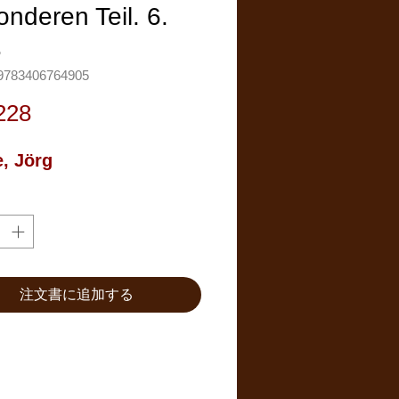
nderen Teil. 6.
.
783406764905
価
228
格
e, Jörg
注文書に追加する