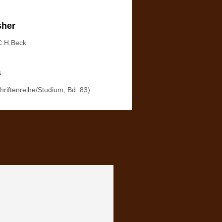
sher
C.H.Beck
s
hriftenreihe/Studium, Bd. 83)