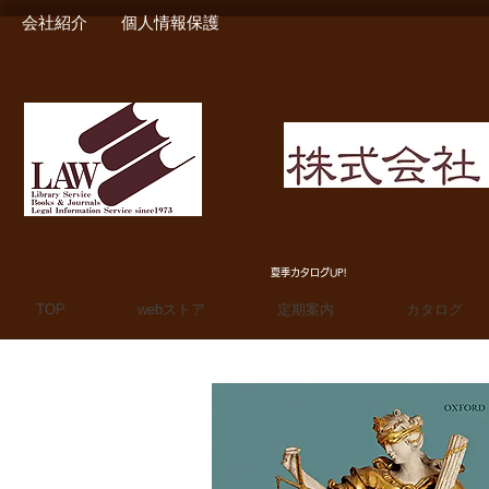
会社紹介
個人情報保護
MIURA SHOTEN BOO
夏季カタログUP!
TOP
webストア
定期案内
カタログ