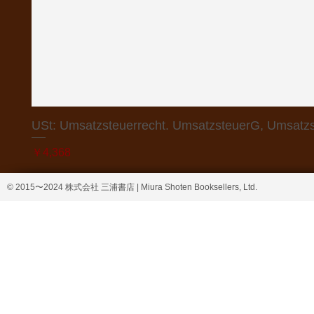
USt: Umsatzsteuerrecht. UmsatzsteuerG, Umsatzs
価格
￥4,368
© 2015〜2024 株式会社 三浦書店 | Miura Shoten Booksellers, Ltd.