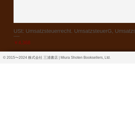
USt: Umsatzsteuerrecht. UmsatzsteuerG, Umsatzs
価格
￥4,368
© 2015〜2024 株式会社 三浦書店 | Miura Shoten Booksellers, Ltd.