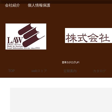
会社紹介
個人情報保護
MIURA SHOTEN BOO
夏季カタログUP!
TOP
webストア
定期案内
カタログ