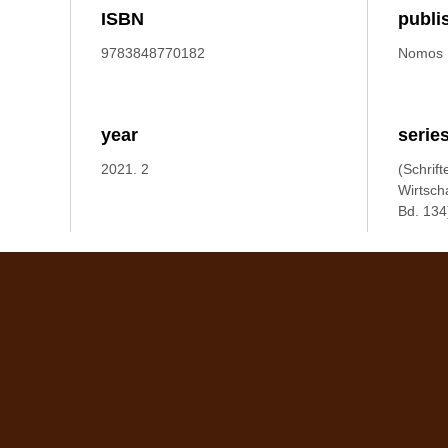
ISBN
publi
9783848770182
Nomos
year
serie
2021. 2
(Schrift
Wirtscha
Bd. 134