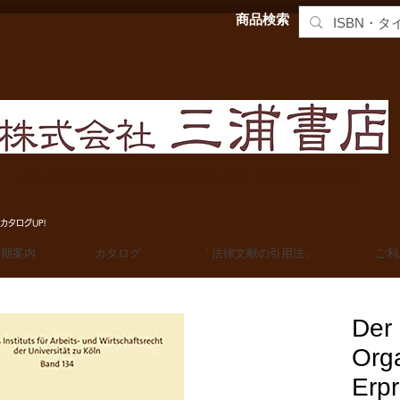
商品検索
MIURA SHOTEN BOOKSELLERS, Ltd. 法学洋書輸入販売
カタログUP!
定期案内
カタログ
「法律文献の引用法」
ご利
Der 
Orga
Erp