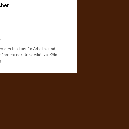
sher
s
en des Instituts für Arbeits- und
ftsrecht der Universität zu Köln,
)