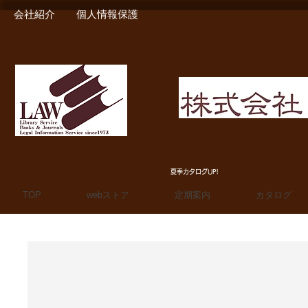
会社紹介
個人情報保護
MIURA SHOTEN BOO
夏季カタログUP!
TOP
webストア
定期案内
カタログ