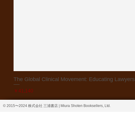
The Global Clinical Movement: Educating Lawyers f
価格
￥41,140
© 2015〜2024 株式会社 三浦書店 | Miura Shoten Booksellers, Ltd.