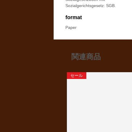
Sozialgerichtsgesetz: SGB.
format
Paper
関連商品
セール