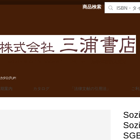
商品検索
MIURA SHOTEN BOOKSELLERS, Ltd. 法学洋書輸入販売
カタログUP!
定期案内
カタログ
「法律文献の引用法」
ご利
Sozi
Sozi
SGB.