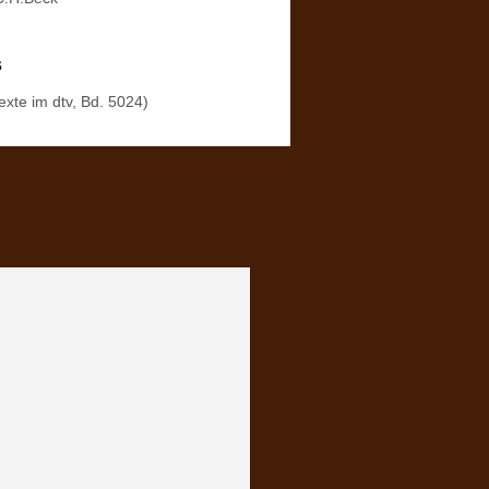
s
exte im dtv, Bd. 5024)