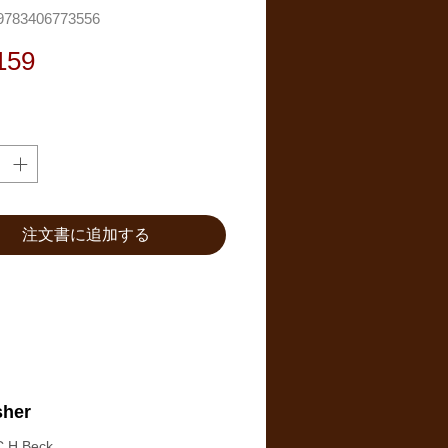
783406773556
価
159
格
注文書に追加する
sher
C.H.Beck