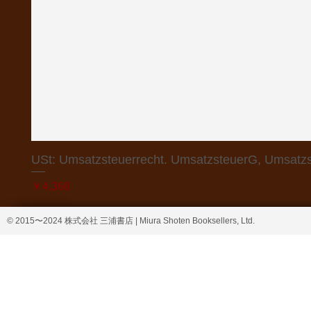
USt: Umsatzsteuerrecht. UmsatzsteuerG, Umsatzs
価格
￥4,368
© 2015〜2024 株式会社 三浦書店 | Miura Shoten Booksellers, Ltd.