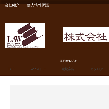
会社紹介
個人情報保護
MIURA SHOTEN BOO
夏季カタログUP!
TOP
webストア
定期案内
カタログ