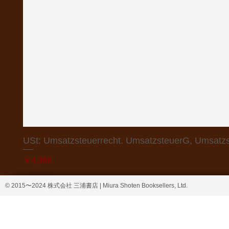
USt: Umsatzsteuerrecht. UmsatzsteuerG, Umsatzs
価格
￥4,368
© 2015〜2024 株式会社 三浦書店 | Miura Shoten Booksellers, Ltd.