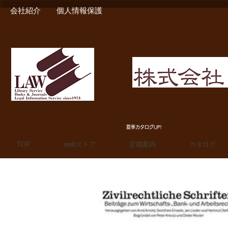
会社紹介
個人情報保護
MIURA SHOTEN BOO
夏季カタログUP!
TOP
webストア
定期案内
カタログ