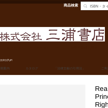
商品検索
MIURA SHOTEN BOOKSELLERS, Ltd. 法学洋書輸入販売
カタログUP!
定期案内
カタログ
「法律文献の引用法」
ご利
Real
Prin
Righ