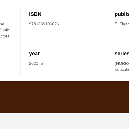
ISBN
publi
the
9781839106026
E. Elgar
Public
Actors
year
serie
2021. 5
(NORRAG
Educati