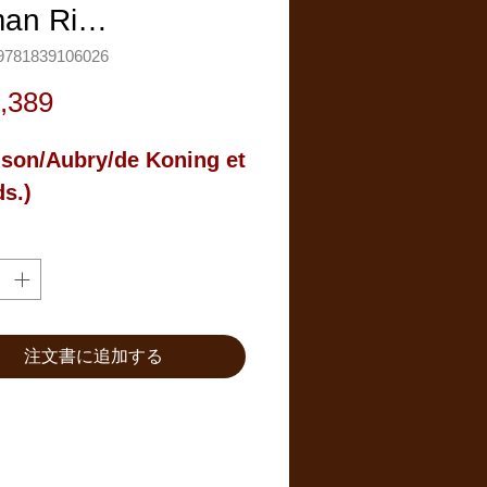
an Ri…
781839106026
価
,389
格
on/Aubry/de Koning et 
ds.)
注文書に追加する