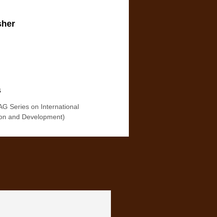
sher
s
 Series on International
on and Development)