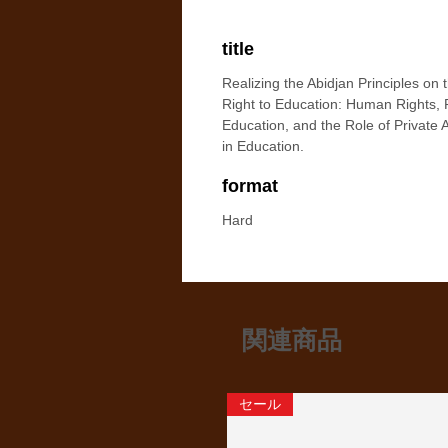
title
Realizing the Abidjan Principles on 
Right to Education: Human Rights, 
Education, and the Role of Private 
in Education.
format
Hard
関連商品
セール