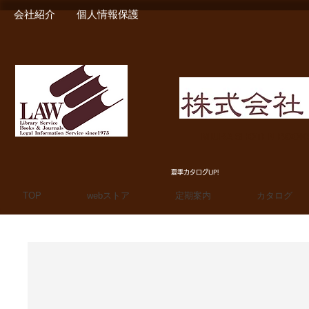
会社紹介
個人情報保護
MIURA SHOTEN BOO
夏季カタログUP!
TOP
webストア
定期案内
カタログ