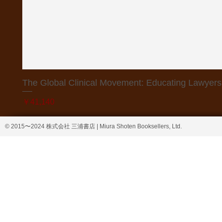
The Global Clinical Movement: Educating Lawyers f
価格
￥41,140
© 2015〜2024 株式会社 三浦書店 | Miura Shoten Booksellers, Ltd.