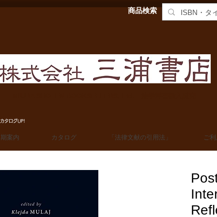
商品検索
MIURA SHOTEN BOOKSELLERS, Ltd. 法学洋書輸入販売
カタログUP!
定期案内
カタログ
「法律文献の引用法」
ご利
Pos
Inte
Refl