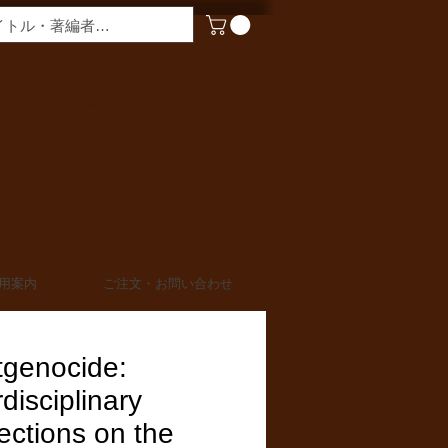
​営業時間
月〜金曜 9:00 - 17:00
定休日 土日・祝日
TEL 03-6910-0882
FAX 03-6910-0883
info@miurashoten.co.jp
用案内
ご注文・お問い合わせ
tgenocide:
rdisciplinary
ections on the