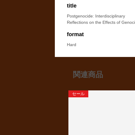
title
Postgenocide: Interdisciplinary
Reflections on the Effects of Genoc
format
Hard
関連商品
セール