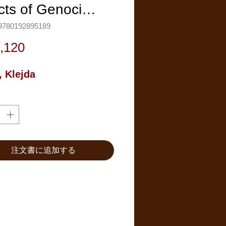
ects of Genoci…
780192895189
価
,120
格
, Klejda
注文書に追加する