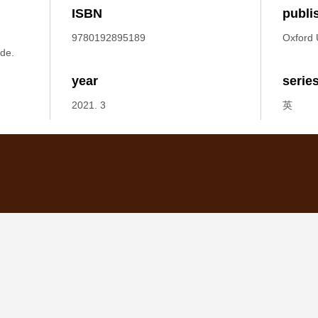
ISBN
publi
9780192895189
Oxford U
ide.
year
serie
2021. 3
英