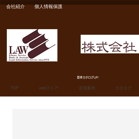
会社紹介
個人情報保護
MIURA SHOTEN BOO
夏季カタログUP!
TOP
webストア
定期案内
カタログ