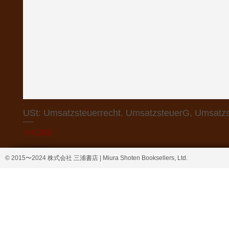
USt: Umsatzsteuerrecht. UmsatzsteuerG, Umsatzs
価格
￥4,368
© 2015〜2024 株式会社 三浦書店 | Miura Shoten Booksellers, Ltd.