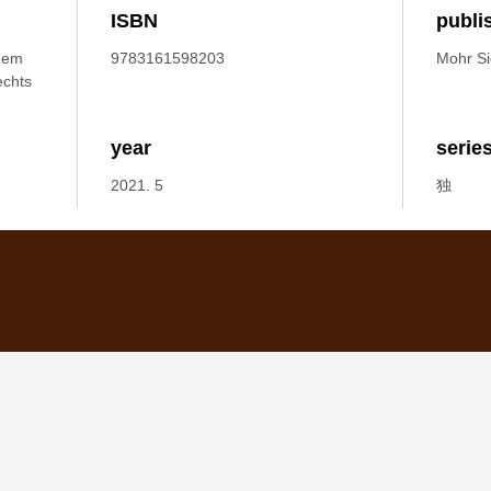
ISBN
publi
dem
9783161598203
Mohr S
echts
year
serie
2021. 5
独