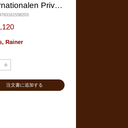
rnationalen Priv…
783161598203
価
,120
格
, Rainer
注文書に追加する