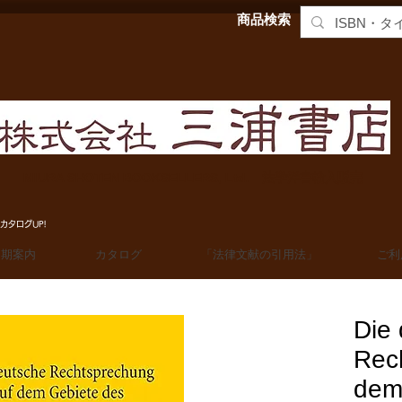
商品検索
MIURA SHOTEN BOOKSELLERS, Ltd. 法学洋書輸入販売
カタログUP!
定期案内
カタログ
「法律文献の引用法」
ご利
Die
Rec
dem