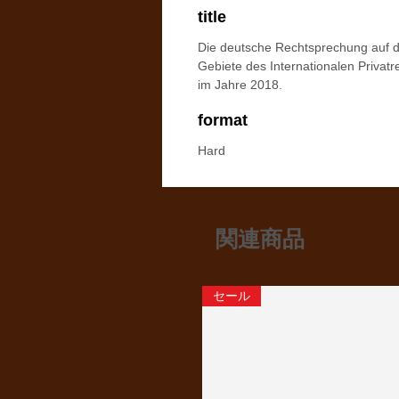
title
Die deutsche Rechtsprechung auf 
Gebiete des Internationalen Privatr
im Jahre 2018.
format
Hard
関連商品
セール