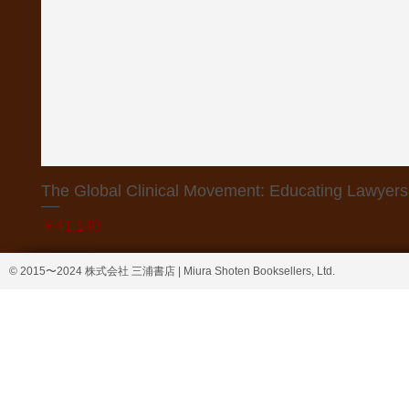
The Global Clinical Movement: Educating Lawyers f
価格
￥41,140
© 2015〜2024 株式会社 三浦書店 | Miura Shoten Booksellers, Ltd.