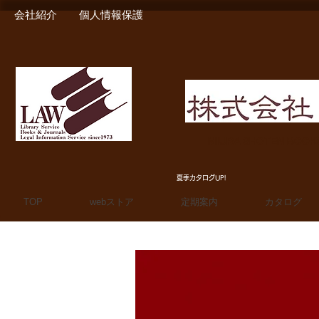
会社紹介
個人情報保護
MIURA SHOTEN BOO
夏季カタログUP!
TOP
webストア
定期案内
カタログ