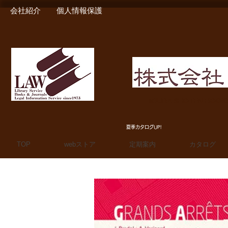
会社紹介
個人情報保護
MIURA SHOTEN BOO
夏季カタログUP!
TOP
webストア
定期案内
カタログ