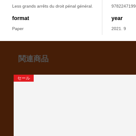
Less grands arrêts du droit pénal général.
9782247199
format
year
Paper
2021. 9
関連商品
セール