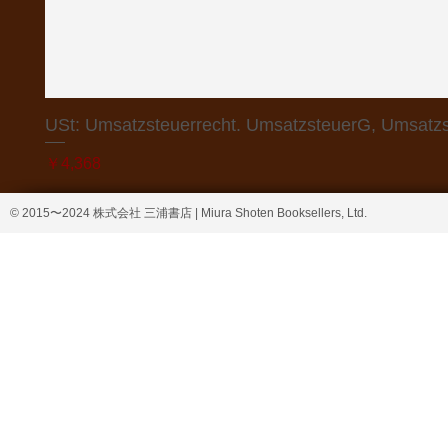
USt: Umsatzsteuerrecht. UmsatzsteuerG, Umsatzs
価格
￥4,368
© 2015〜2024 株式会社 三浦書店 | Miura Shoten Booksellers, Ltd.