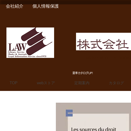
会社紹介
個人情報保護
MIURA SHOTEN BOO
夏季カタログUP!
TOP
webストア
定期案内
カタログ