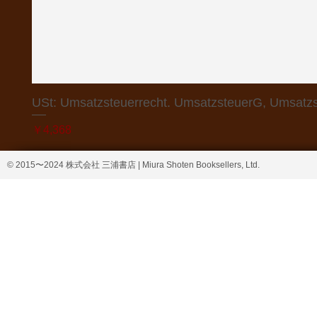
USt: Umsatzsteuerrecht. UmsatzsteuerG, Umsatzs
価格
￥4,368
© 2015〜2024 株式会社 三浦書店 | Miura Shoten Booksellers, Ltd.