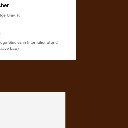
sher
ge Univ. P.
s
dge Studies in International and
ative Law)