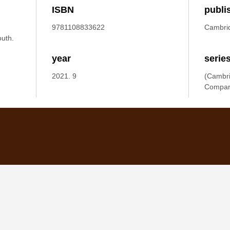
ISBN
publi
9781108833622
Cambrid
uth.
year
serie
2021. 9
(Cambri
Compar