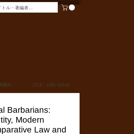
​営業時間
月〜金曜 9:00 - 17:00
定休日 土日・祝日
TEL 03-6910-0882
FAX 03-6910-0883
info@miurashoten.co.jp
用案内
ご注文・お問い合わせ
l Barbarians:
tity, Modern
parative Law and