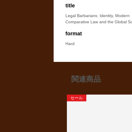
title
Legal Barbarians: Identity, Modern
Comparative Law and the Global So
format
Hard
関連商品
セール