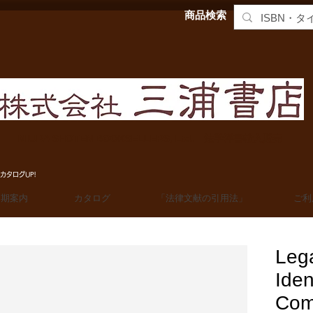
商品検索
MIURA SHOTEN BOOKSELLERS, Ltd. 法学洋書輸入販売
カタログUP!
定期案内
カタログ
「法律文献の引用法」
ご利
Lega
Iden
Com