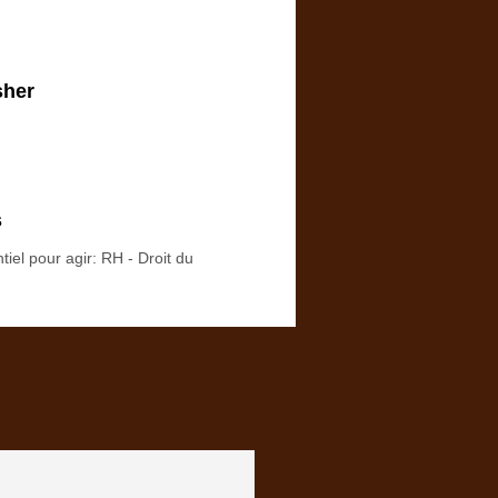
sher
s
tiel pour agir: RH - Droit du