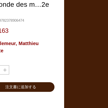
fonde des m…2e
782378906474
価
163
格
llemeur, Matthieu 
te
注文書に追加する