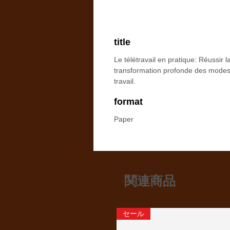
title
Le télétravail en pratique: Réussir l
transformation profonde des mode
travail.
format
Paper
関連商品
セール