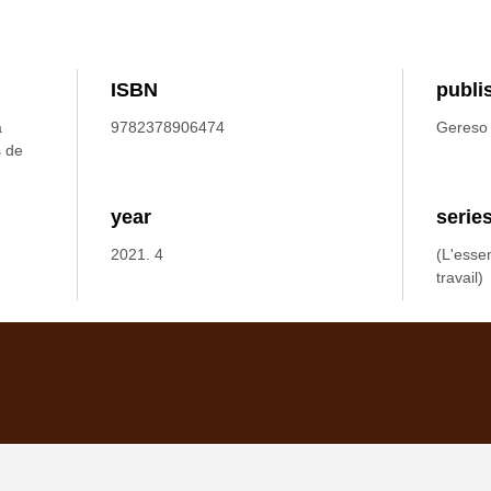
ISBN
publi
a
9782378906474
Gereso
s de
year
serie
2021. 4
(L'essen
travail)