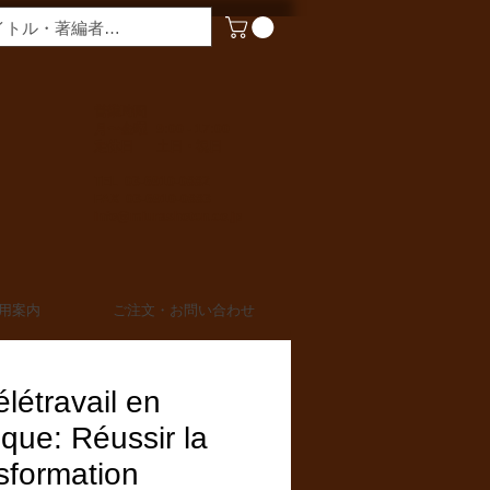
​営業時間
月〜金曜 9:00 - 17:00
定休日 土日・祝日
TEL 03-6910-0882
FAX 03-6910-0883
info@miurashoten.co.jp
用案内
ご注文・お問い合わせ
élétravail en
ique: Réussir la
sformation