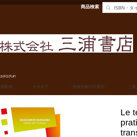
商品検索
MIURA SHOTEN BOOKSELLERS, Ltd. 法学洋書輸入販売
カタログUP!
定期案内
カタログ
「法律文献の引用法」
ご利
Le t
prat
tran