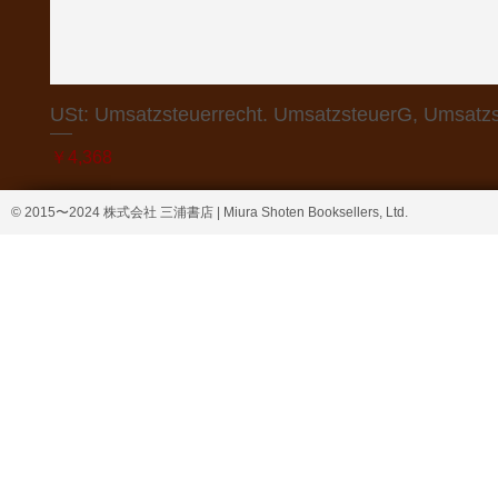
USt: Umsatzsteuerrecht. UmsatzsteuerG, Umsatzs
価格
￥4,368
© 2015〜2024 株式会社 三浦書店 | Miura Shoten Booksellers, Ltd.