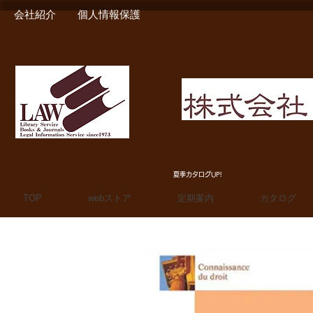
会社紹介
個人情報保護
MIURA SHOTEN BOO
夏季カタログUP!
TOP
webストア
定期案内
カタログ