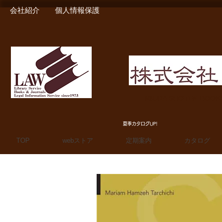
会社紹介
個人情報保護
MIURA SHOTEN BOO
夏季カタログUP!
TOP
webストア
定期案内
カタログ