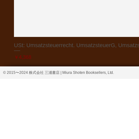
USt: Umsatzsteuerrecht. UmsatzsteuerG, Umsatzs
価格
￥4,368
© 2015〜2024 株式会社 三浦書店 | Miura Shoten Booksellers, Ltd.