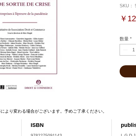
SKU： 9
￥12
数量
*
等により変わる場合がございます。予めご了承ください。
ISBN
publi
9782275091143
L.G.D.J