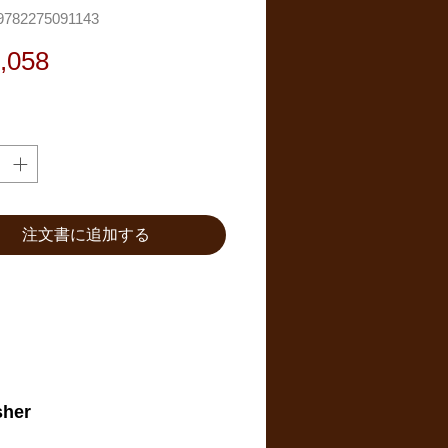
782275091143
価
,058
格
注文書に追加する
sher
.