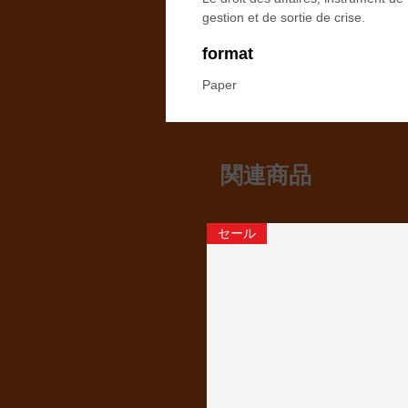
gestion et de sortie de crise.
format
Paper
関連商品
セール