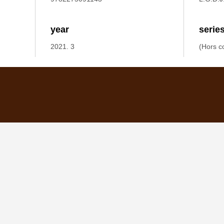
year
serie
2021. 3
(Hors co