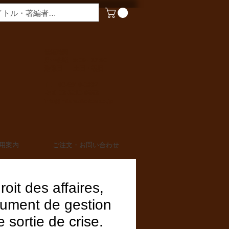
​営業時間
月〜金曜 9:00 - 17:00
定休日 土日・祝日
TEL 03-6910-0882
FAX 03-6910-0883
info@miurashoten.co.jp
用案内
ご注文・お問い合わせ
roit des affaires,
rument de gestion
e sortie de crise.