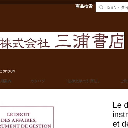
商品検索
MIURA SHOTEN BOOKSELLERS, Ltd. 法学洋書輸入販売
カタログUP!
定期案内
カタログ
「法律文献の引用法」
ご利
Le d
inst
et d