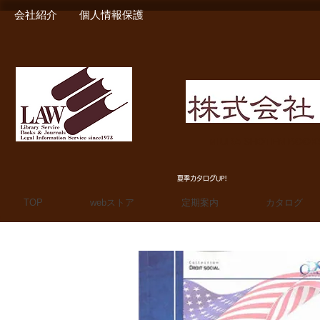
会社紹介
個人情報保護
MIURA SHOTEN BOO
夏季カタログUP!
TOP
webストア
定期案内
カタログ