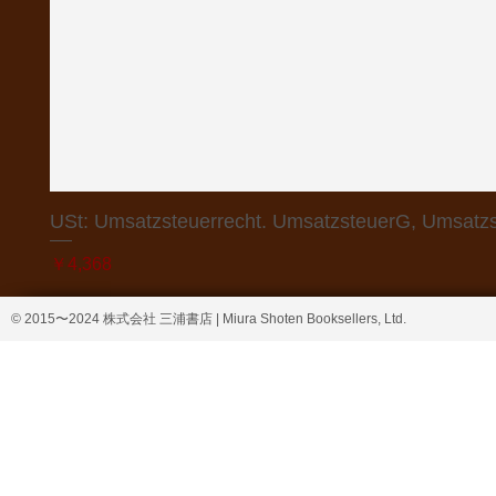
USt: Umsatzsteuerrecht. UmsatzsteuerG, Umsatzs
価格
￥4,368
© 2015〜2024 株式会社 三浦書店 | Miura Shoten Booksellers, Ltd.