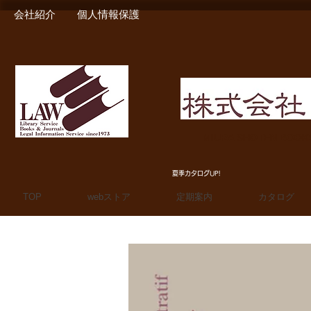
会社紹介
個人情報保護
MIURA SHOTEN BOO
夏季カタログUP!
TOP
webストア
定期案内
カタログ