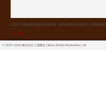
USt: Umsatzsteuerrecht. UmsatzsteuerG, Umsatzs
価格
￥4,368
© 2015〜2024 株式会社 三浦書店 | Miura Shoten Booksellers, Ltd.