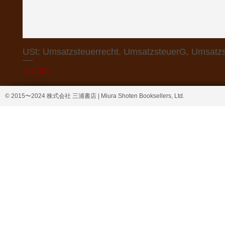
USt: Umsatzsteuerrecht. UmsatzsteuerG, Umsatzs
価格
￥4,368
© 2015〜2024 株式会社 三浦書店 | Miura Shoten Booksellers, Ltd.