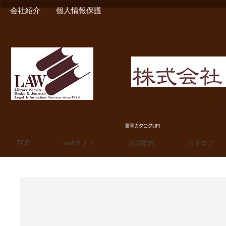
会社紹介
個人情報保護
MIURA SHOTEN BOO
夏季カタログUP!
TOP
webストア
定期案内
カタログ