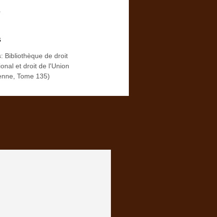
.
s
: Bibliothèque de droit
ional et droit de l'Union
enne, Tome 135)