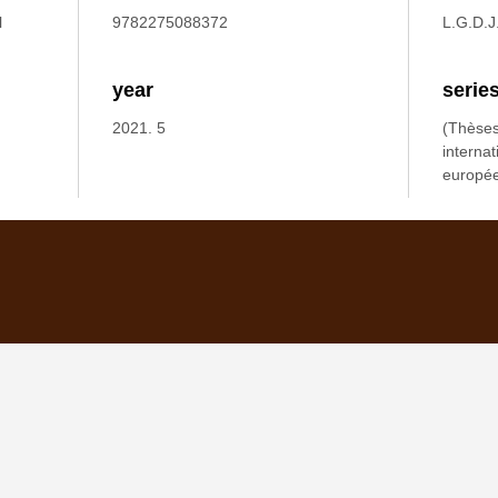
l
9782275088372
L.G.D.J
year
serie
2021. 5
(Thèses
internat
europé