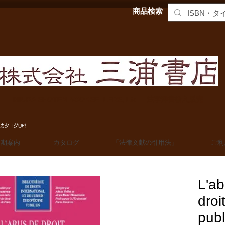
商品検索
MIURA SHOTEN BOOKSELLERS, Ltd. 法学洋書輸入販売
カタログUP!
定期案内
カタログ
「法律文献の引用法」
ご利
L'ab
droi
publ