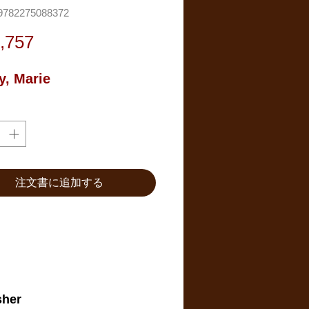
782275088372
価
,757
格
, Marie
注文書に追加する
sher