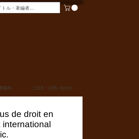
​営業時間
月〜金曜 9:00 - 17:00
定休日 土日・祝日
TEL 03-6910-0882
FAX 03-6910-0883
info@miurashoten.co.jp
用案内
ご注文・お問い合わせ
us de droit en
t international
ic.