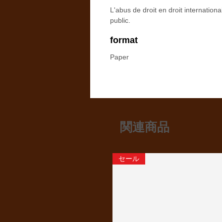
L'abus de droit en droit internationa
public.
format
Paper
関連商品
セール