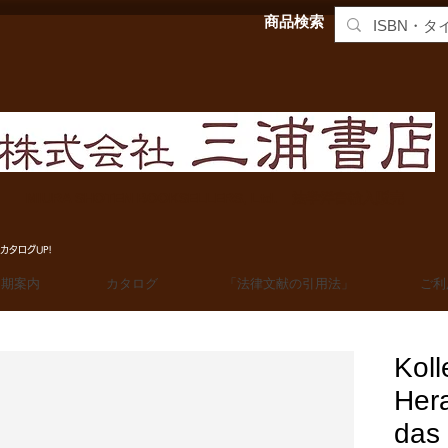
商品検索
MIURA SHOTEN BOOKSELLERS, Ltd. 法学洋書輸入販売
カタログUP!
定期案内
カタログ
「法律文献の引用法」
ご利
Koll
Hera
das 