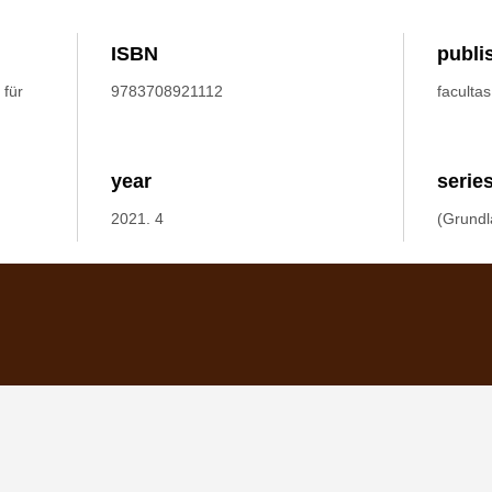
ISBN
publi
 für
9783708921112
faculta
year
serie
2021. 4
(Grundl