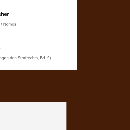
sher
s / Nomos
s
agen des Strafrechts, Bd. 9)