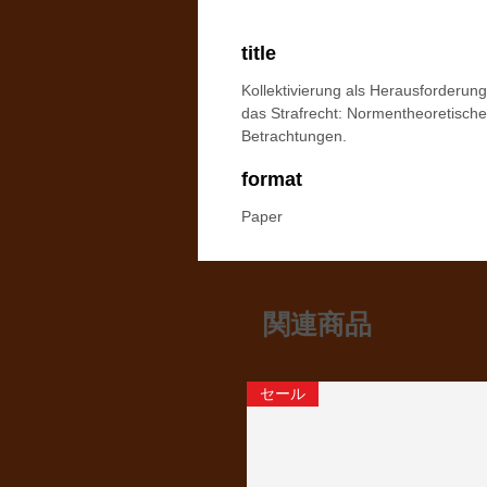
title
Kollektivierung als Herausforderung
das Strafrecht: Normentheoretische
Betrachtungen.
format
Paper
関連商品
セール