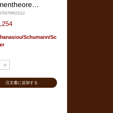
mentheore…
783708921112
価
,254
格
thanasiou/Schumann/Sc
er
注文書に追加する