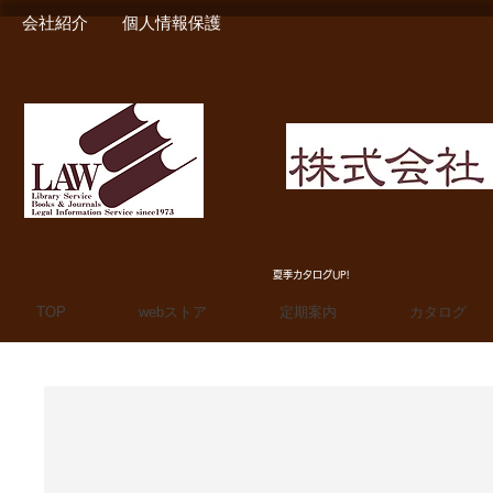
会社紹介
個人情報保護
MIURA SHOTEN BOO
夏季カタログUP!
TOP
webストア
定期案内
カタログ