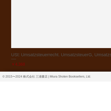
USt: Umsatzsteuerrecht. UmsatzsteuerG, Umsatzs
価格
￥4,368
© 2015〜2024 株式会社 三浦書店 | Miura Shoten Booksellers, Ltd.